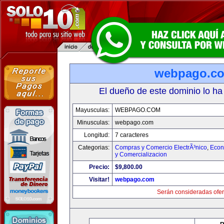
webpago.c
El dueño de este dominio lo ha
Mayusculas:
WEBPAGO.COM
Minusculas:
webpago.com
Longitud:
7 caracteres
Categorias:
Compras y Comercio ElectrÃ³nico
,
Econ
y Comercializacion
Precio:
$9,800.00
Visitar!
webpago.com
Serán consideradas ofer