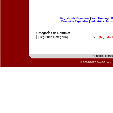
Registro de Dominios
|
Web Hosting
|
D
Dominios Expirados
|
Industrias
|
Indu
Categorías de Dominio:
[Pág. princi
** Precios expre
© 2002/2022 Solo10.com