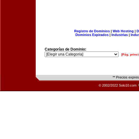
Registro de Dominios
|
Web Hosting
|
D
Dominios Expirados
|
Industrias
|
Indu
Categorías de Dominio:
[Pág. princi
** Precios expre
© 2002/2022 Solo10.com