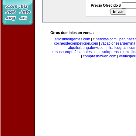
Precio Ofrecido $
Otros dominios en venta:
sitiosinteligentes.com
|
cibercitas.com
|
paginacen
cochesdecompeticion.com
|
vacacionesargentina
alquilerbungalows.com
|
traficogratis.co
cursosparaprofesionales.com
|
salaprensa.com
|
li
|
comprasnaweb.com
|
ventaspo