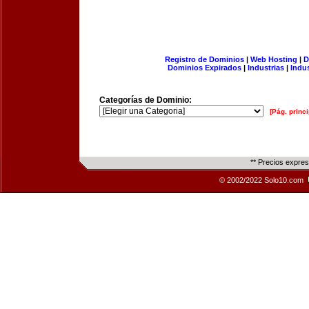
Registro de Dominios
|
Web Hosting
|
D
Dominios Expirados
|
Industrias
|
Indu
Categorías de Dominio:
[Pág. princi
** Precios expre
© 2002/2022 Solo10.com