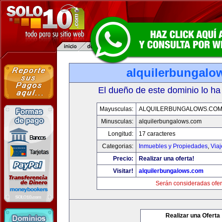
alquilerbungalo
El dueño de este dominio lo ha
Mayusculas:
ALQUILERBUNGALOWS.CO
Minusculas:
alquilerbungalows.com
Longitud:
17 caracteres
Categorias:
Inmuebles y Propiedades
,
Via
Precio:
Realizar una oferta!
Visitar!
alquilerbungalows.com
Serán consideradas ofer
Realizar una Oferta