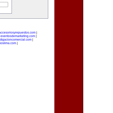
accesoriosyrepuestos.com
|
|
eventosdemarketing.com
|
stigacioncomercial.com
|
ioslima.com
|