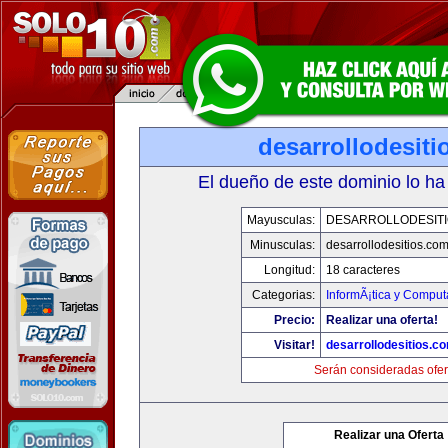
desarrollodesit
El dueño de este dominio lo ha
Mayusculas:
DESARROLLODESIT
Minusculas:
desarrollodesitios.co
Longitud:
18 caracteres
Categorias:
InformÃ¡tica y Comput
Precio:
Realizar una oferta!
Visitar!
desarrollodesitios.c
Serán consideradas ofer
Realizar una Oferta