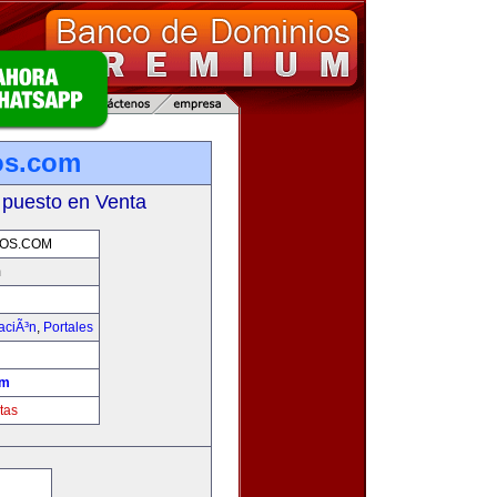
ios.com
 puesto en Venta
IOS.COM
m
aciÃ³n
,
Portales
om
tas