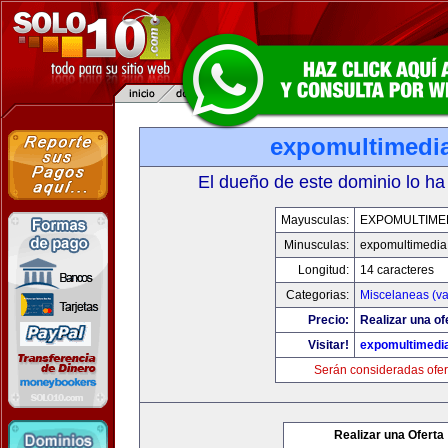
expomultimedi
El dueño de este dominio lo ha
Mayusculas:
EXPOMULTIME
Minusculas:
expomultimedia
Longitud:
14 caracteres
Categorias:
Miscelaneas (va
Precio:
Realizar una of
Visitar!
expomultimedi
Serán consideradas ofer
Realizar una Oferta