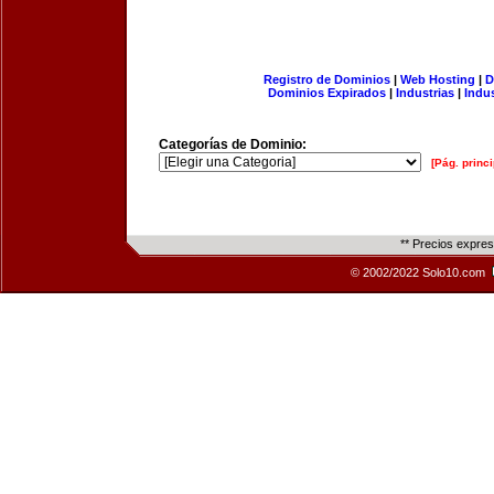
Registro de Dominios
|
Web Hosting
|
D
Dominios Expirados
|
Industrias
|
Indu
Categorías de Dominio:
[Pág. princi
** Precios expre
© 2002/2022 Solo10.com